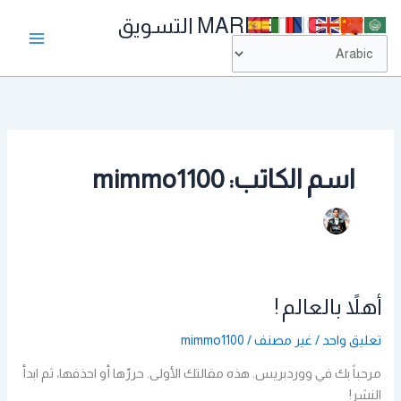
خطي
MARKETING التسويق
لى
الالكتروني
لمحتوى
اسم الكاتب: mimmo1100
أهلاً بالعالم !
أهلاً
بالعالم
تعليق واحد
/
غير مصنف
/
mimmo1100
!
مرحباً بك في ووردبريس. هذه مقالتك الأولى. حررّها أو احذفها، ثم ابدأ
النشر!